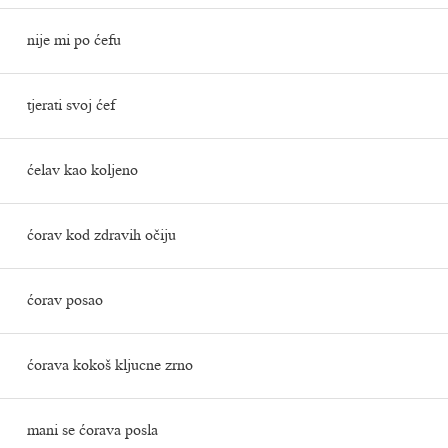
nije mi po ćefu
tjerati svoj ćef
ćelav kao koljeno
ćorav kod zdravih očiju
ćorav posao
ćorava kokoš kljucne zrno
mani se ćorava posla