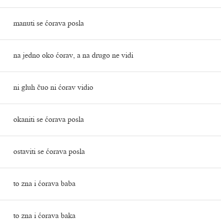
manuti se ćorava posla
na jedno oko ćorav, a na drugo ne vidi
ni gluh čuo ni ćorav vidio
okaniti se ćorava posla
ostaviti se ćorava posla
to zna i ćorava baba
to zna i ćorava baka