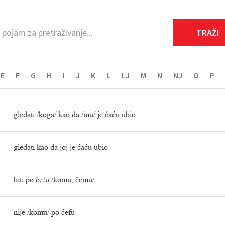
E
F
G
H
I
J
K
L
LJ
M
N
NJ
O
P
gledati /koga/ kao da /mu/ je ćaću ubio
gledati kao da joj je ćaću ubio
biti po ćefu /komu, čemu/
nije /komu/ po ćefu