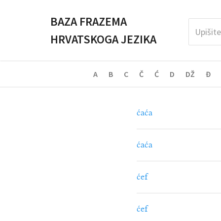
BAZA FRAZEMA
HRVATSKOGA JEZIKA
A
B
C
Č
Ć
D
DŽ
Đ
ćaća
ćaća
ćef
ćef