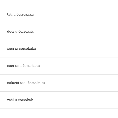
biti u ćorsokaku
doći u ćorsokak
izići iz ćorsokaka
naći se u ćorsokaku
nalaziti se u ćorsokaku
zaći u ćorsokak