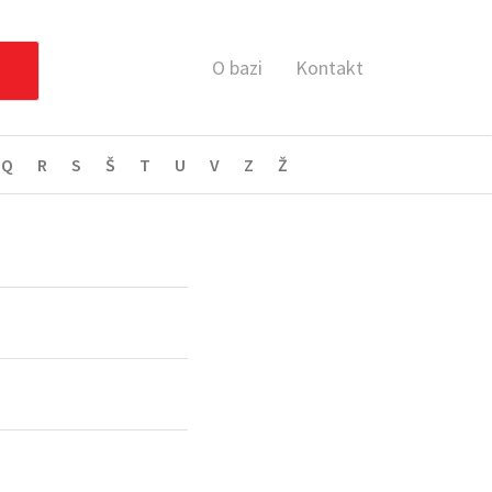
O bazi
Kontakt
Q
R
S
Š
T
U
V
Z
Ž