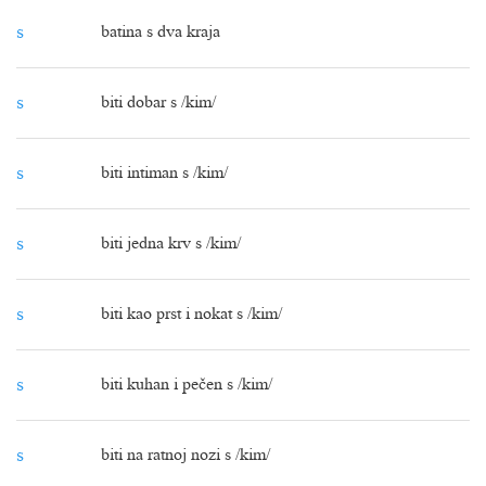
s
batina s dva kraja
s
biti dobar s /kim/
s
biti intiman s /kim/
s
biti jedna krv s /kim/
s
biti kao prst i nokat s /kim/
s
biti kuhan i pečen s /kim/
s
biti na ratnoj nozi s /kim/