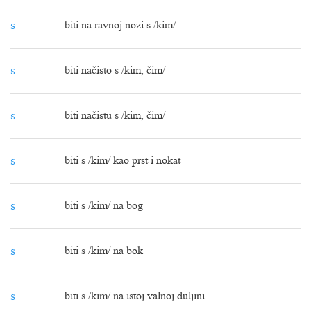
s
biti na ravnoj nozi s /kim/
s
biti načisto s /kim, čim/
s
biti načistu s /kim, čim/
s
biti s /kim/ kao prst i nokat
s
biti s /kim/ na bog
s
biti s /kim/ na bok
s
biti s /kim/ na istoj valnoj duljini