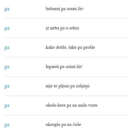
pa
bubnuti pa ostati živ
pa
iz neba pa u rebra
pa
kako došlo, tako pa prošlo
pa
lupnuti pa ostati živ
pa
nije to pljuni pa zalijepi
pa
okolo kere pa na mala vrata
pa
okruglo pa na ćoše