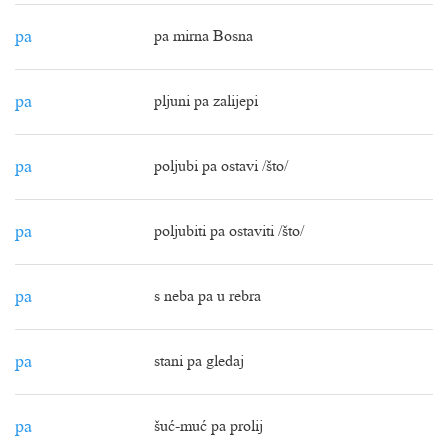
pa
pa mirna Bosna
pa
pljuni pa zalijepi
pa
poljubi pa ostavi /što/
pa
poljubiti pa ostaviti /što/
pa
s neba pa u rebra
pa
stani pa gledaj
pa
šuć-muć pa prolij