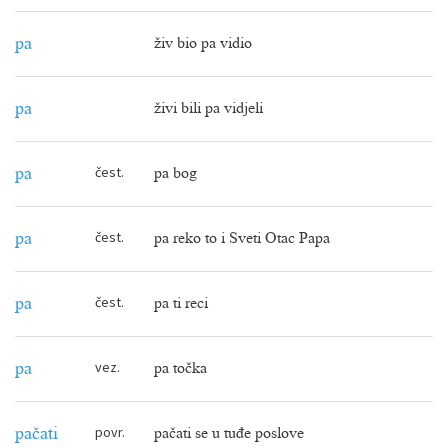
pa
živ bio pa vidio
pa
živi bili pa vidjeli
čest.
pa
pa bog
čest.
pa
pa reko to i Sveti Otac Papa
čest.
pa
pa ti reci
vez.
pa
pa točka
povr.
pačati
pačati se u tuđe poslove