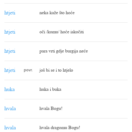
htjeti
neka kaže što hoće
htjeti
oči /komu/ hoće iskočiti
htjeti
para vrti gdje burgija neće
povr.
htjeti
još bi se i to htjelo
huka
huka i buka
hvala
hvala Bogu!
hvala
hvala dragomu Bogu!