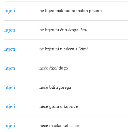
htjeti
ne htjeti maknuti ni malim prstom
htjeti
ne htjeti ni čuti /koga, što/
htjeti
ne htjeti ni u crkvu s /kim/
htjeti
neće /tko/ dugo
htjeti
neće biti zgorega
htjeti
neće grom u koprive
htjeti
neće mačka kobasice