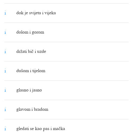
i
dok je svijeta i vijeka
i
dolom i gorom
i
držati bič i uzde
i
dušom i tijelom
i
glasno i jasno
i
glavom i bradom
i
gledati se kao pas i mačka