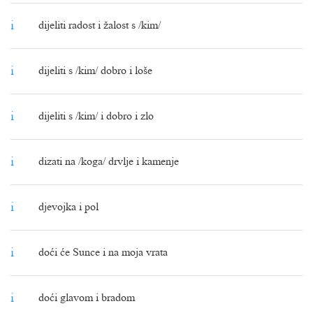
i
dijeliti radost i žalost s /kim/
i
dijeliti s /kim/ dobro i loše
i
dijeliti s /kim/ i dobro i zlo
i
dizati na /koga/ drvlje i kamenje
i
djevojka i pol
i
doći će Sunce i na moja vrata
i
doći glavom i bradom