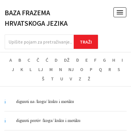
BAZA FRAZEMA
Toggl
naviga
HRVATSKOGA JEZIKA
A
B
C
Č
Ć
D
DŽ
Đ
E
F
G
H
I
J
K
L
LJ
M
N
NJ
O
P
Q
R
S
Š
T
U
V
Z
Ž
i
dignuti na /koga/ kuku i motiku
i
dignuti protiv /koga/ kuku i motiku