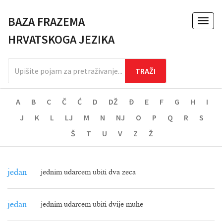
BAZA FRAZEMA
Toggl
naviga
HRVATSKOGA JEZIKA
A
B
C
Č
Ć
D
DŽ
Đ
E
F
G
H
I
J
K
L
LJ
M
N
NJ
O
P
Q
R
S
Š
T
U
V
Z
Ž
jedan
jednim udarcem ubiti dva zeca
jedan
jednim udarcem ubiti dvije muhe